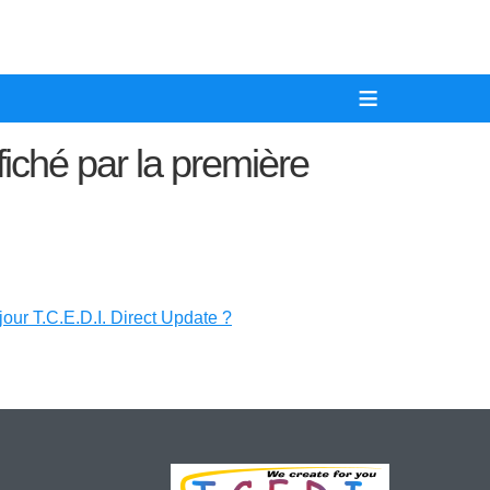
≡
ffiché par la première
jour T.C.E.D.I. Direct Update ?