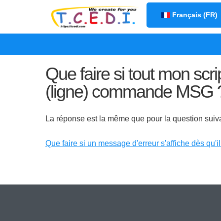
Sélectionnez votre la
Français (FR)
Que faire si tout mon scri
(ligne) commande MSG 
La réponse est la même que pour la question suiva
Que faire si un message d'erreur s'affiche dès qu'