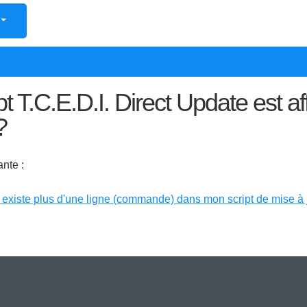
ngue
pt T.C.E.D.I. Direct Update est a
?
nte :
il existe plus d'une ligne (commande) dans mon script de mise à 